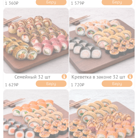
Беру
Беру
1 360₽
1 579₽
Семейный 32 шт

Креветка в законе 32 шт

Беру
Беру
1 629₽
1 720₽