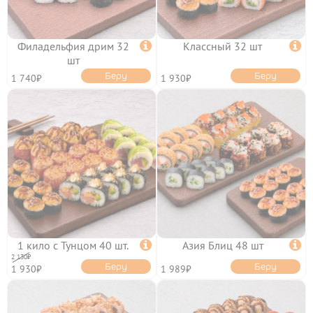
Филадельфия дрим 32

Классный 32 шт

шт
Беру
Беру
1 740₽
1 930₽
1 кило с Тунцом 40 шт.

Азия Блиц 48 шт

2 130₽
Беру
Беру
1 930₽
1 989₽