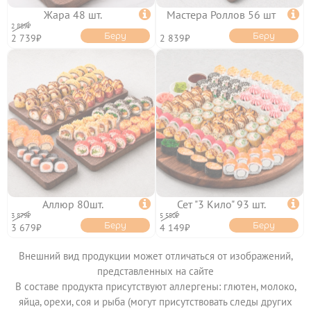
Жара 48 шт.

Мастера Роллов 56 шт

2 889₽
Беру
Беру
2 739₽
2 839₽
Аллюр 80шт.

Сет "3 Кило" 93 шт.

3 879₽
5 550₽
Беру
Беру
3 679₽
4 149₽
Внешний вид продукции может отличаться от изображений,
представленных на сайте
В составе продукта присутствуют аллергены: глютен, молоко,
яйца, орехи, соя и рыба (могут присутствовать следы других