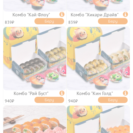
Комбо "Кай Флоу"

Комбо "Хикари Драйв"

Беру
Беру
839₽
839₽
ОТЗЫВЫ
КОНТАКТЫ
ЛИЧНЫЙ КАБИНЕТ
АКЦИИ
Комбо "Рай Буст"

Комбо "Кин Голд"

Беру
Беру
940₽
940₽
ИНФОРМАЦИЯ

УСЛОВИЯ ДОСТАВКИ
ОПЛАТА