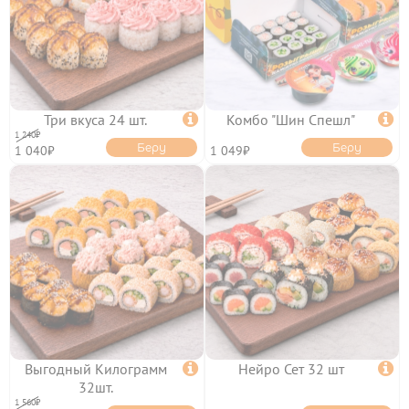
ФРАНШИЗА
КЭШБЭК
ПОЛИТИКА
КОНФИДЕНЦИАЛЬНОСТИ
ПОЛЬЗОВАТЕЛЬСКОЕ
СОГЛАШЕНИЕ
ПУБЛИЧНАЯ ОФЕРТА
Три вкуса 24 шт.

Комбо "Шин Спешл"

1 240₽
Беру
Беру
1 040₽
1 049₽
Выгодный Килограмм

Нейро Сет 32 шт

32шт.
1 560₽