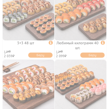
3+3 48 шт

Любимый килограмм 40

шт.
2 239₽
2 299₽
Беру
Беру
2 039₽
2 099₽