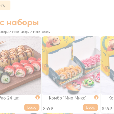
нги
с наборы
Наборы
>
Микс наборы
>
Микс наборы
Рио 24 шт.

Комбо "Мио Микс"

Ко
Беру
Беру
839₽
839₽