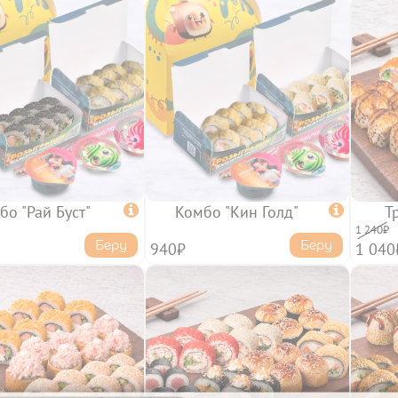
бо "Рай Буст"

Комбо "Кин Голд"

Т
1 240₽
Беру
Беру
940₽
1 040