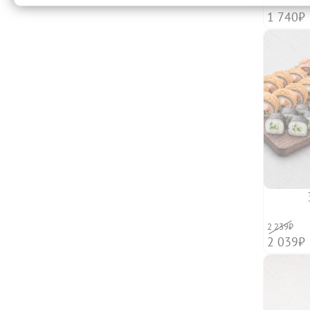
1 740₽
2 239₽
2 039₽