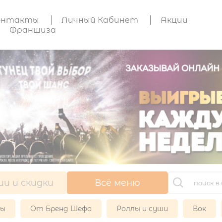
онтакты
Личный Кабинет
Акции
Франшиза
ии и скидки
Всё меню
ры
От Бренд Шефа
Роллы и суши
Вок