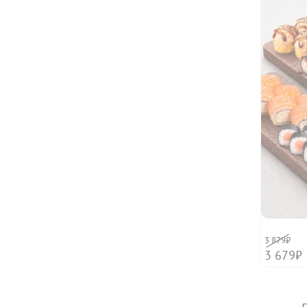
3 879₽
3 679₽