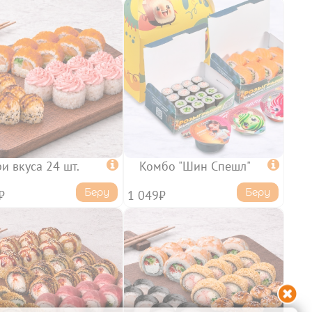
ри вкуса 24 шт.

Комбо "Шин Спешл"

Беру
Беру
₽
1 049₽
