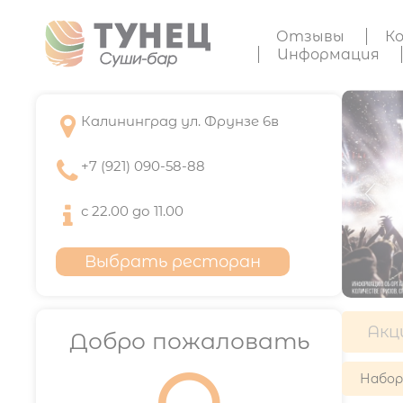
Отзывы
К
Информация

Калининград ул. Фрунзе 6в

+7 (921) 090-58-88

с 22.00 до 11.00
Выбрать ресторан
Акц
Добро пожаловать
Набо