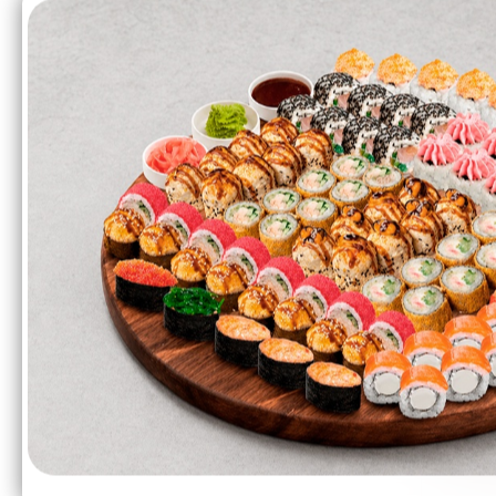
Выгод
1 560₽
1 360₽
Филад