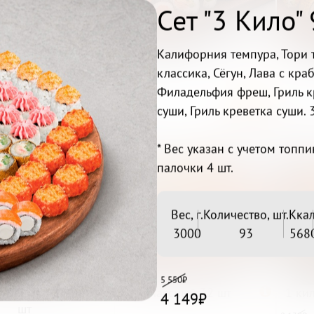
Сет "3 Кило" 
Калифорния темпура, Тори т
ный Килограмм

Нейро Сет 32 шт

С
классика, Сёгун, Лава с кр
32шт.
Филадельфия фреш, Гриль кр
Беру
Беру
1 579₽
1 629
суши, Гриль креветка суши. 
* Вес указан с учетом топпин
палочки 4 шт.
Вес, г.
Количество, шт.
Ккал
3000
93
568
5 550₽
ельфия дрим 32

Классный 32 шт

1 кил
4 149₽
шт