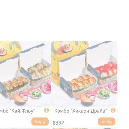
мбо "Кай Флоу"

Комбо "Хикари Драйв"

Беру
Беру
839₽