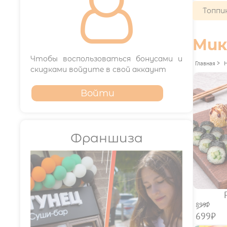

Топпи
Мик
Чтобы воспользоваться бонусами и
Главная
>
скидками войдите в свой аккаунт
Войти
Франшиза
899₽
699₽