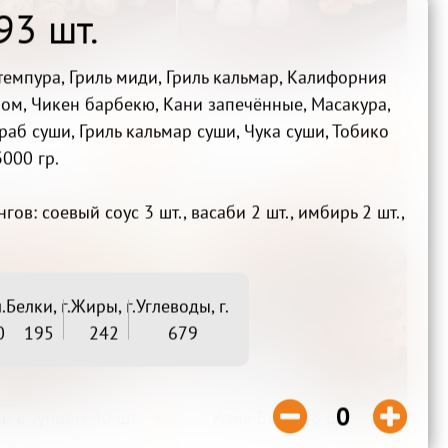
93 шт.
емпура, Гриль миди, Гриль кальмар, Калифорния
емейный 32 шт

Креветка в законе 32

абом, Чикен барбекю, Кани запечённые, Масакура,
шт
аб суши, Гриль кальмар суши, Чука суши, Тобико
Беру
Беру
₽
1 720₽
3000 гр.
гов: соевый соус 3 шт., васаби 2 шт., имбирь 2 шт.,
.
Белки, г.
Жиры, г.
Углеводы, г.
0
195
242
679


0
о с Тунцом 40 шт.

Азия Блиц 48 шт
