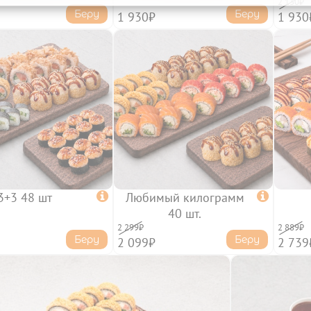
2 130₽
Беру
Беру
1 930₽
1 930
3+3 48 шт

Любимый килограмм

40 шт.
2 299₽
2 889₽
Беру
Беру
2 099₽
2 739