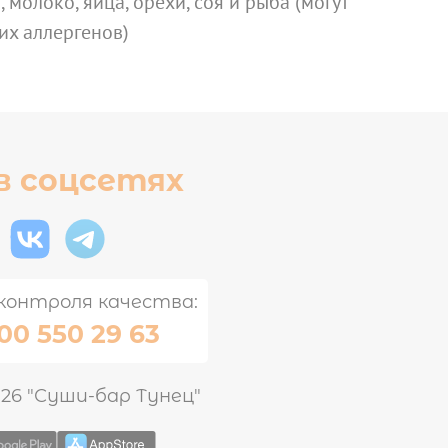
 молоко, яйца, орехи, соя и рыба (могут
их аллергенов)
в соцсетях
контроля качества:
00 550 29 63
026 "Суши-бар Тунец"