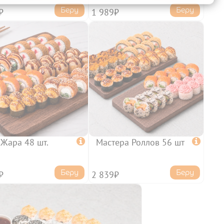
Беру
Беру
₽
1 989₽
Жара 48 шт.

Мастера Роллов 56 шт

Беру
Беру
₽
2 839₽