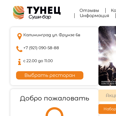
Отзывы
К
Информация

Калининград ул. Фрунзе 6в

+7 (921) 090-58-88

с 22.00 до 11.00
Выбрать ресторан
Акц
Добро пожаловать
Набо