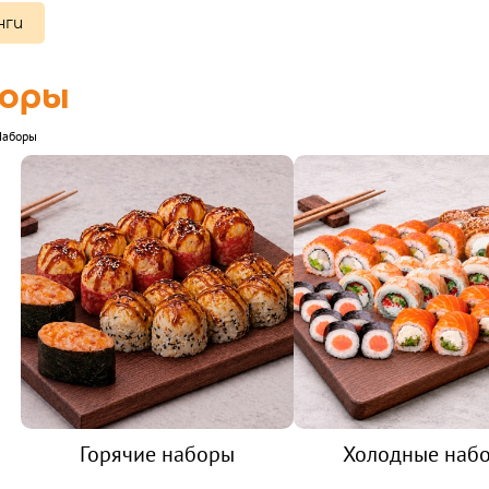
нги
оры
Наборы
Горячие наборы
Холодные наб