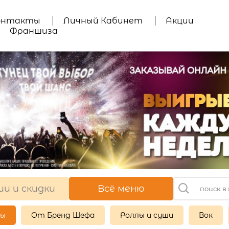
онтакты
Личный Кабинет
Акции
Франшиза
ии и скидки
Всё меню
ры
От Бренд Шефа
Роллы и суши
Вок