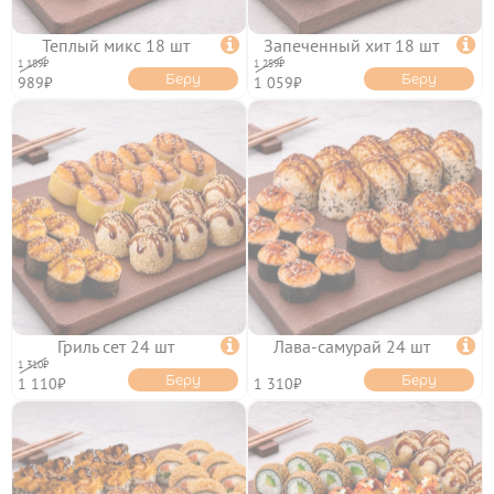
Теплый микс 18 шт

Запеченный хит 18 шт

1 189₽
1 259₽
Беру
Беру
989₽
1 059₽
ОТЗЫВЫ
КОНТАКТЫ
ЛИЧНЫЙ КАБИНЕТ
АКЦИИ
Гриль сет 24 шт

Лава-самурай 24 шт

1 310₽
Беру
Беру
1 110₽
1 310₽
ИНФОРМАЦИЯ

УСЛОВИЯ ДОСТАВКИ
ОПЛАТА