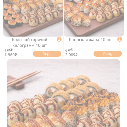
ФРАНШИЗА
КЭШБЭК
ПОЛИТИКА
КОНФИДЕНЦИАЛЬНОСТИ
ПОЛЬЗОВАТЕЛЬСКОЕ
СОГЛАШЕНИЕ
ПУБЛИЧНАЯ ОФЕРТА
Большой горячий

Японская жара 40 шт

килограмм 40 шт
2 160₽
2 289₽
Беру
Беру
1 960₽
2 089₽