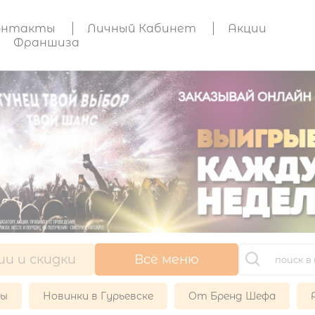
онтакты
Личный Кабинет
Акции
Франшиза
ии и скидки
Всё меню
ры
Новинки в Гурьевске
От Бренд Шефа