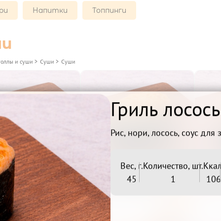
ри
Напитки
Топпинги
ши
Роллы и суши
>
Суши
>
Суши
Гриль лосос
Рис, нори, лосось, соус для 
Вес, г.
Количество, шт.
Ккал
45
1
106
ь лосось суши

Гриль краб суши

Беру
Беру
129₽
129₽