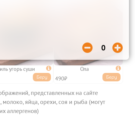


0
иль угорь суши

Ола

Беру
Беру
490₽
ображений, представленных на сайте
 молоко, яйца, орехи, соя и рыба (могут
их аллергенов)