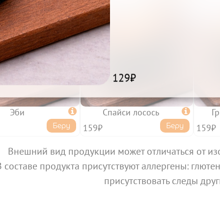
129₽
Эби

Спайси лосось

Гр
Беру
Беру
159₽
159₽
Внешний вид продукции может отличаться от из
В составе продукта присутствуют аллергены: глютен,
присутствовать следы друг