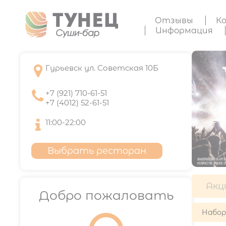
Отзывы
К
Информация

Гурьевск ул. Советская 10Б

+7 (921) 710-61-51
+7 (4012) 52-61-51

11:00-22:00
Выбрать ресторан
Акц
Добро пожаловать
Набо