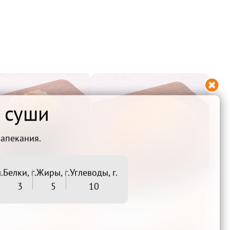

ь суши
запекания.
.
Белки, г.
Жиры, г.
Углеводы, г.
3
5
10
Сяке капа

Сяке

Беру
Беру
139₽