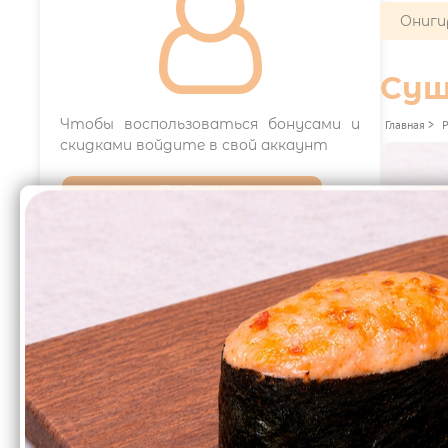

Ониги
Су
Чтобы воспользоваться бонусами и
Главная
>
скидками войдите в свой аккаунт
Войти
Франшиза
Грил
129₽