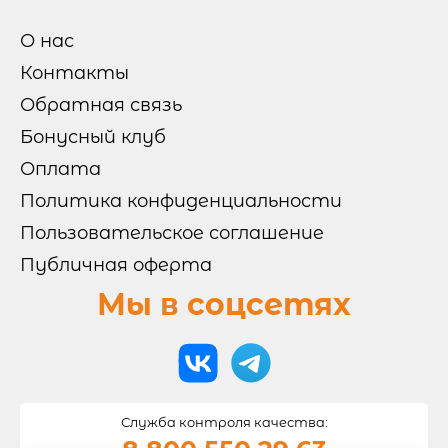
ХОЛОДНЫЕ НАБОРЫ
ОТ БРЕНД ШЕФА
МИКС НАБОРЫ
О нас
Контакты
РОЛЛЫ И СУШИ

Обратная связь
СУШИ
Бонусный клуб
РОЛЛЫ БЕЗ РИСА
ВОК
ЗАПЕЧЕННЫЕ РОЛЛЫ
Оплата
ХОЛОДНЫЕ РОЛЛЫ
Политика конфиденциальности
ПИЦЦА
Пользовательское соглашение
Публичная оферта
Мы в соцсетях
САЛАТЫ И ГОРЯЧЕЕ
НАПИТКИ
Служба контроля качества:
ТОППИНГИ