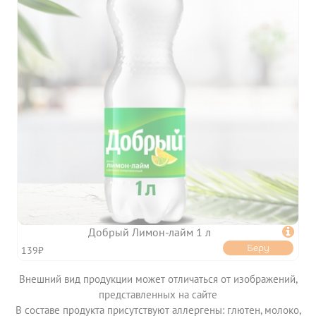
ИНФОРМАЦИЯ

УСЛОВИЯ ДОСТАВКИ
ОПЛАТА
ФРАНШИЗА
КЭШБЭК
ПОЛИТИКА
КОНФИДЕНЦИАЛЬНОСТИ
ПОЛЬЗОВАТЕЛЬСКОЕ
СОГЛАШЕНИЕ
ПУБЛИЧНАЯ ОФЕРТА
Добрый Лимон-лайм 1 л

Беру
139₽
Внешний вид продукции может отличаться от изображений,
представленных на сайте
В составе продукта присутствуют аллергены: глютен, молоко,