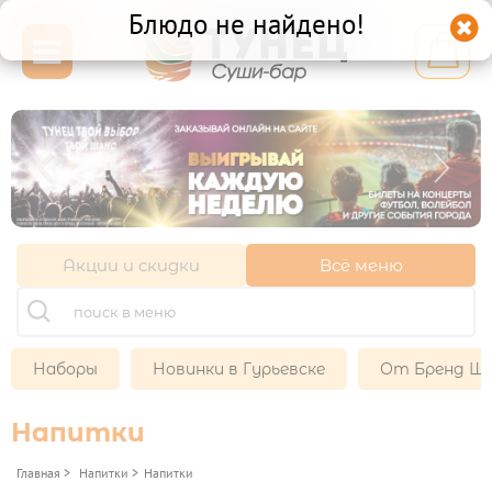
Блюдо не найдено!


Гурьевск ул. Советская
10Б
+7 (921) 710-61-51
+7 (4012) 52-61-51
Акции и скидки
Всё меню
11:00-22:00
Другой ресторан
Личный кабинет
Наборы
Новинки в Гурьевске
От Бренд Ш
Франшиза
Напитки
НАБОРЫ

Главная
>
Напитки
>
Напитки