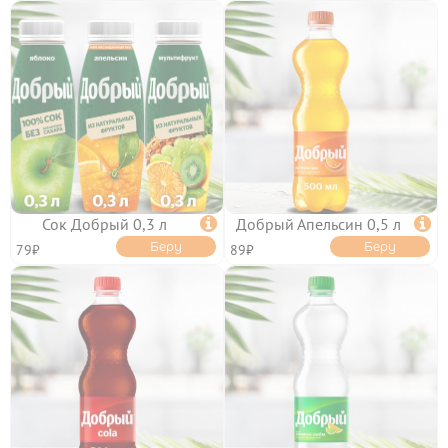
ГОРЯЧИЕ НАБОРЫ
ХОЛОДНЫЕ НАБОРЫ
НОВИНКИ В
МИКС НАБОРЫ
ГУРЬЕВСКЕ
ОТ БРЕНД ШЕФА
РОЛЛЫ И СУШИ

Сок Добрый 0,3 л

Добрый Апельсин 0,5 л

СУШИ
Беру
Беру
79₽
89₽
РОЛЛЫ БЕЗ РИСА
ВОК
ЗАПЕЧЕННЫЕ РОЛЛЫ
ХОЛОДНЫЕ РОЛЛЫ
САЛАТЫ И ГОРЯЧЕЕ
ОНИГИРИ